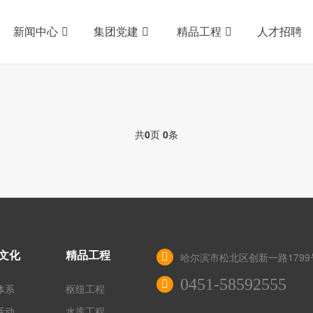
新闻中心
集团党建
精品工程
人才招聘
共
0
页
0
条
文化
精品工程
哈尔滨市松北区创新一路1799
0451-58592555
体系
枢纽工程
活动
水库工程