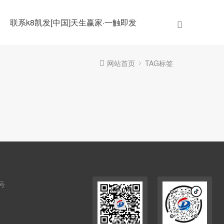
联系k8凯发[中国]天生赢家·一触即发
网站首页
TAG标签
号