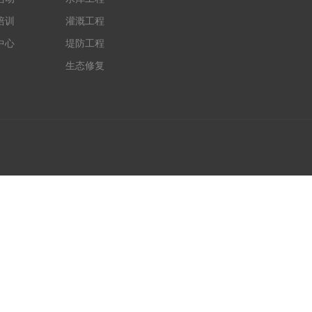
培训
灌溉工程
中心
堤防工程
生态修复