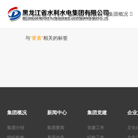
首页
集团概况
与
“要素”
相关的标签
集团概况
新闻中心
集团党建
企业
集团介绍
集团要闻
党建工作
文化
组织机构
基层动态
纪检工作
文化