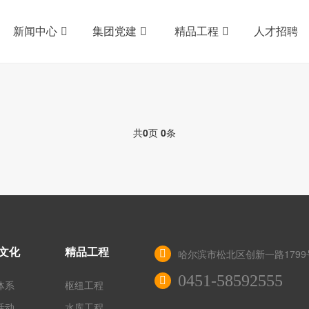
新闻中心
集团党建
精品工程
人才招聘
共
0
页
0
条
文化
精品工程
哈尔滨市松北区创新一路1799
0451-58592555
体系
枢纽工程
活动
水库工程