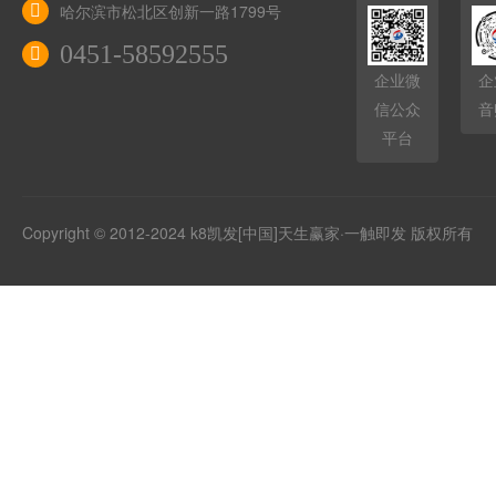
哈尔滨市松北区创新一路1799号
0451-58592555
企业微
企
信公众
音
平台
Copyright © 2012-2024 k8凯发[中国]天生赢家·一触即发 版权所有