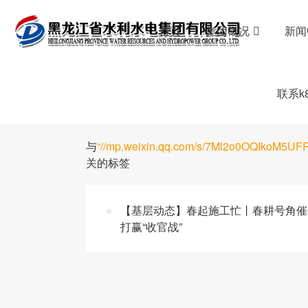
首页
集团概况
新闻
联系k
与
“//mp.weixin.qq.com/s/7Ml2o0OQIkoM5UF
关的标签
【基层动态】春起施工忙丨春耕号角催
打赢“收官战”