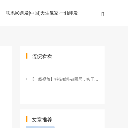
联系k8凯发[中国]天生赢家·一触即发
随便看看
【一线视角】科技赋能破困局，实干担当筑安澜，林海水库项目谱写工程建设奋进篇章
文章推荐