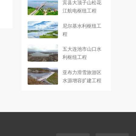
宾县大顶子山松花
江航电枢纽工程
尼尔基水利枢纽工
程
五大连池市山口水
利枢纽工程
亚布力滑雪旅游区
水源增容扩建工程