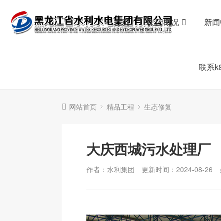
首页
集团概况
新闻
联系k
网站首页
精品工程
生态修复
大庆西城污水处理厂
作者：水利集团
更新时间：2024-08-26