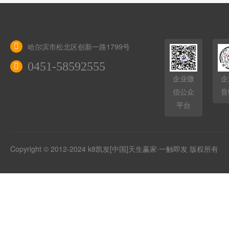
哈尔滨市松北区创新一路1799号
0451-58592555
企业微
企
信公众
音
平台
Copyright © 2012-2024 k8凯发[中国]天生赢家·一触即发 版权所有