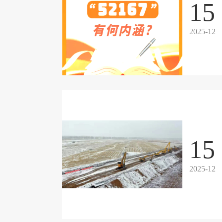
15
2025-12
15
2025-12