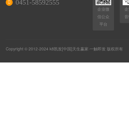
0451-58592555
企业微
企
信公众
音
平台
Copyright © 2012-2024 k8凯发[中国]天生赢家·一触即发 版权所有