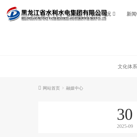
首页
集团概况
新闻
文化体
网站首页
融媒中心
30
2025-09