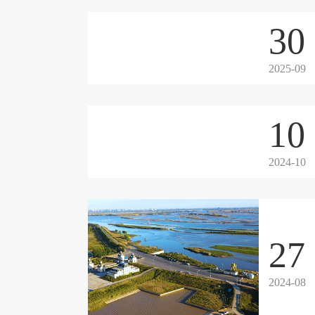
30
2025-09
10
2024-10
27
2024-08